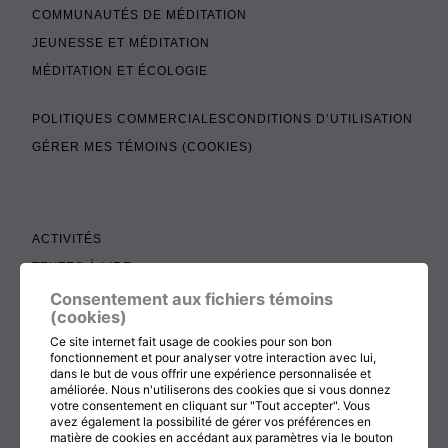
COMMUNAUTÉS DE MÉDITATION
JEUNESSE ET MÉDITATION
MÉDITATION ET ÉCOLOGIE
POLITIQUES COMMERCIALES
CONDITIONS D’UTILISATION
GÉRER MES TÉMOINS (COOKIES)
ACTIVITÉS
TEXTES À LIRE
ADMINISTRATION
Consentement aux fichiers témoins
(cookies)
BOUTIQUE
Ce site internet fait usage de cookies pour son bon
COTISATION, RENOUVELLEMENT ET ÉCHOS
fonctionnement et pour analyser votre interaction avec lui,
dans le but de vous offrir une expérience personnalisée et
DON
améliorée. Nous n'utiliserons des cookies que si vous donnez
votre consentement en cliquant sur "Tout accepter". Vous
CONTACTEZ-NOUS
avez également la possibilité de gérer vos préférences en
matière de cookies en accédant aux paramètres via le bouton