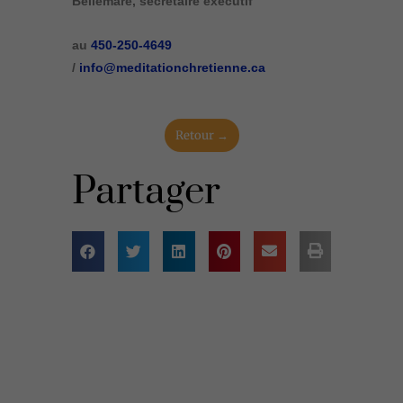
Bellemare, secrétaire exécutif
au
450-250-4649
/
info@meditationchretienne.ca
Retour →
Partager