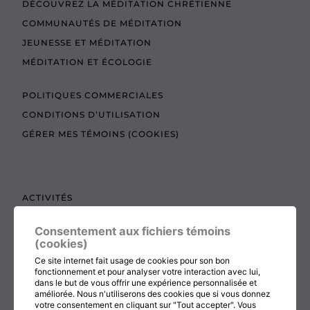
DÉCOUVREZ LA MÉDITATION CHRÉTIENNE
COMMUNAUTÉS DE MÉDITATION
JEUNESSE ET MÉDITATION
MÉDITATION ET ÉCOLOGIE
POLITIQUES COMMERCIALES
CONDITIONS D’UTILISATION
GÉRER MES TÉMOINS (COOKIES)
ACTIVITÉS
TEXTES À LIRE
Consentement aux fichiers témoins
ADMINISTRATION
(cookies)
BOUTIQUE
Ce site internet fait usage de cookies pour son bon
fonctionnement et pour analyser votre interaction avec lui,
COTISATION, RENOUVELLEMENT ET ÉCHOS
dans le but de vous offrir une expérience personnalisée et
améliorée. Nous n'utiliserons des cookies que si vous donnez
DON
votre consentement en cliquant sur "Tout accepter". Vous