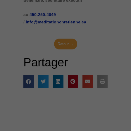
Bellemare, secrétaire exécutif
au
450-250-4649
/
info@meditationchretienne.ca
Retour →
Partager