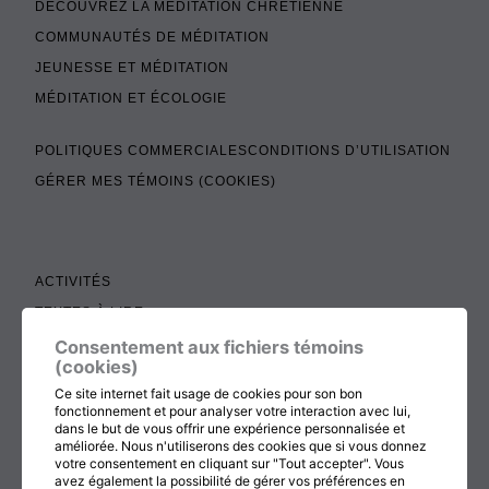
DÉCOUVREZ LA MÉDITATION CHRÉTIENNE
COMMUNAUTÉS DE MÉDITATION
JEUNESSE ET MÉDITATION
MÉDITATION ET ÉCOLOGIE
POLITIQUES COMMERCIALES
CONDITIONS D’UTILISATION
GÉRER MES TÉMOINS (COOKIES)
ACTIVITÉS
TEXTES À LIRE
ADMINISTRATION
Consentement aux fichiers témoins
(cookies)
BOUTIQUE
Ce site internet fait usage de cookies pour son bon
COTISATION, RENOUVELLEMENT ET ÉCHOS
fonctionnement et pour analyser votre interaction avec lui,
dans le but de vous offrir une expérience personnalisée et
DON
améliorée. Nous n'utiliserons des cookies que si vous donnez
votre consentement en cliquant sur "Tout accepter". Vous
CONTACTEZ-NOUS
avez également la possibilité de gérer vos préférences en