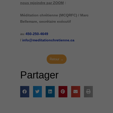
nous rejoindre par ZOOM
:
Méditation chrétienne (MCQRFC) / Marc
Bellemare, secrétaire exécutif
au
450-250-4649
/
info@meditationchretienne.ca
Retour →
Partager