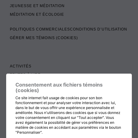
JEUNESSE ET MÉDITATION
MÉDITATION ET ÉCOLOGIE
POLITIQUES COMMERCIALES
CONDITIONS D’UTILISATION
GÉRER MES TÉMOINS (COOKIES)
ACTIVITÉS
TEXTES À LIRE
ADMINISTRATION
Consentement aux fichiers témoins
(cookies)
BOUTIQUE
Ce site internet fait usage de cookies pour son bon
COTISATION, RENOUVELLEMENT ET ÉCHOS
fonctionnement et pour analyser votre interaction avec lui,
dans le but de vous offrir une expérience personnalisée et
DON
améliorée. Nous n'utiliserons des cookies que si vous donnez
votre consentement en cliquant sur "Tout accepter". Vous
CONTACTEZ-NOUS
avez également la possibilité de gérer vos préférences en
matière de cookies en accédant aux paramètres via le bouton
"Personnaliser".
RETOUR AU HAUT DE LA PAGE