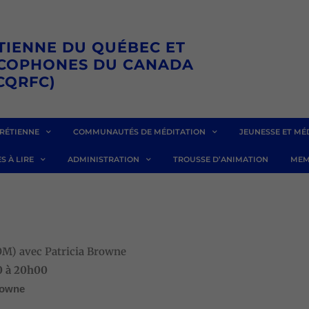
TIENNE DU QUÉBEC ET
NCOPHONES DU CANADA
CQRFC)
RÉTIENNE
COMMUNAUTÉS DE MÉDITATION
JEUNESSE ET MÉ
S À LIRE
ADMINISTRATION
TROUSSE D’ANIMATION
MEM
) avec Patricia Browne
0 à 20h00
rowne