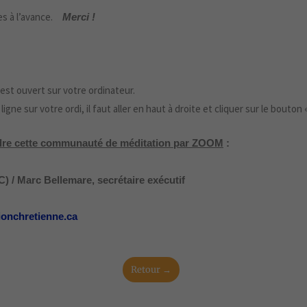
es à l’avance.
Merci !
est ouvert sur votre ordinateur.
ligne sur votre ordi, il faut aller en haut à droite et cliquer sur le bouton «
indre cette communauté de méditation par ZOOM
:
 / Marc Bellemare, secrétaire exécutif
ionchretienne.ca
Retour →