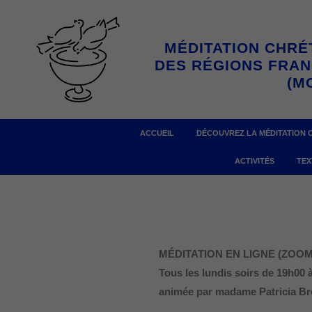
Aller
au
MÉDITATION CHRÉ
contenu
DES RÉGIONS FRA
(M
ACCUEIL
DÉCOUVREZ LA MÉDITATION 
ACTIVITÉS
TEX
MÉDITATION EN LIGNE (ZOOM) 
Tous les lundis soirs
de 19h00 
animée par madame Patricia B