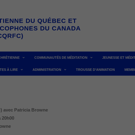
TIENNE DU QUÉBEC ET
NCOPHONES DU CANADA
CQRFC)
CHRÉTIENNE
COMMUNAUTÉS DE MÉDITATION
JEUNESSE ET MÉDI
TES À LIRE
ADMINISTRATION
TROUSSE D’ANIMATION
MEMB
avec Patricia Browne
à 20h00
rowne