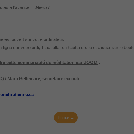
nutes à l’avance.
Merci !
 est ouvert sur votre ordinateur.
 ligne sur votre ordi, il faut aller en haut à droite et cliquer sur le bout
indre cette communauté de méditation par ZOOM
:
 / Marc Bellemare, secrétaire exécutif
ionchretienne.ca
Retour →