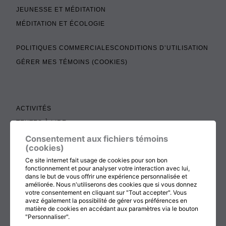
JEUNESSE ET MÉDITATION
MÉDITATION ET ÉCOLOGIE
POLITIQUES COMMERCIALES
CONDITIONS D’UTILISATION
GÉRER MES TÉMOINS (COOKIES)
ACTIVITÉS
TEXTES À LIRE
ADMINISTRATION
Consentement aux fichiers témoins
(cookies)
BOUTIQUE
Ce site internet fait usage de cookies pour son bon
COTISATION, RENOUVELLEMENT ET ÉCHOS
fonctionnement et pour analyser votre interaction avec lui,
dans le but de vous offrir une expérience personnalisée et
DON
améliorée. Nous n'utiliserons des cookies que si vous donnez
votre consentement en cliquant sur "Tout accepter". Vous
CONTACTEZ-NOUS
avez également la possibilité de gérer vos préférences en
matière de cookies en accédant aux paramètres via le bouton
"Personnaliser".
RETOUR AU HAUT DE LA PAGE