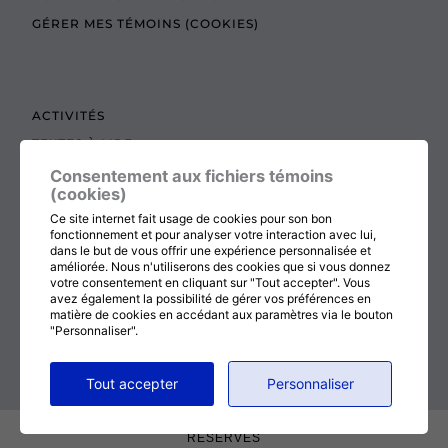
GÉRER MES TÉMOINS (COOKIES)
ACTIVITÉS
TEXTES À LIRE
ADMINISTRATION
Consentement aux fichiers témoins
(cookies)
BOUTIQUE
Ce site internet fait usage de cookies pour son bon
COTISATION, RENOUVELLEMENT ET ÉCHOS
fonctionnement et pour analyser votre interaction avec lui,
dans le but de vous offrir une expérience personnalisée et
DON
améliorée. Nous n'utiliserons des cookies que si vous donnez
votre consentement en cliquant sur "Tout accepter". Vous
CONTACTEZ-NOUS
avez également la possibilité de gérer vos préférences en
matière de cookies en accédant aux paramètres via le bouton
"Personnaliser".
RETOUR AU HAUT DE LA PAGE
Tout accepter
Personnaliser
© 2026
MÉDITATION CHRÉTIENNE
, TOUT DROITS
RÉSERVÉS