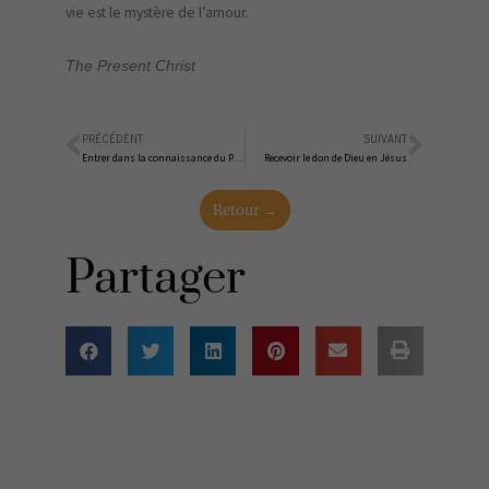
vie est le mystère de l’amour.
The Present Christ
PRÉCÉDENT
SUIVANT
Précédent
Suiva
Entrer dans la connaissance du Père en Jésus
Recevoir le don de Dieu en Jésus
Retour →
Partager