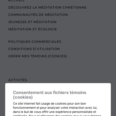
ACCUEIL
DÉCOUVREZ LA MÉDITATION CHRÉTIENNE
COMMUNAUTÉS DE MÉDITATION
JEUNESSE ET MÉDITATION
MÉDITATION ET ÉCOLOGIE
POLITIQUES COMMERCIALES
CONDITIONS D’UTILISATION
GÉRER MES TÉMOINS (COOKIES)
ACTIVITÉS
TEXTES À LIRE
Consentement aux fichiers témoins
ADMINISTRATION
(cookies)
BOUTIQUE
Ce site internet fait usage de cookies pour son bon
fonctionnement et pour analyser votre interaction avec lui,
COTISATION, RENOUVELLEMENT ET ÉCHOS
dans le but de vous offrir une expérience personnalisée et
améliorée. Nous n'utiliserons des cookies que si vous donnez