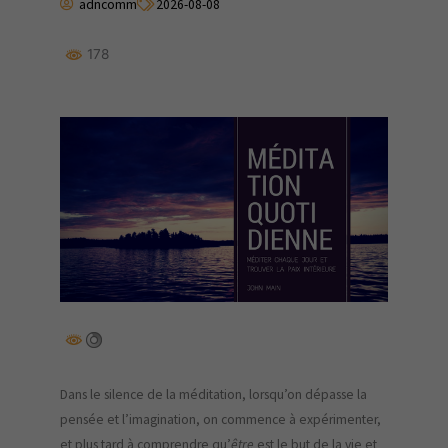
adncomm
2026-08-08
178
Dans le silence de la méditation, lorsqu’on dépasse la
pensée et l’imagination, on commence à expérimenter,
et plus tard à comprendre qu’
être
est le but de la vie et