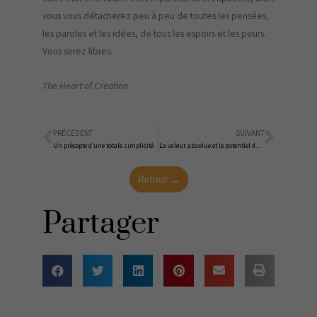
vous vous détacherez peu à peu de toutes les pensées,
les paroles et les idées, de tous les espoirs et les peurs.
Vous serez libres.
The Heart of Creation
PRÉCÉDENT
SUIVANT
Précédent
Suiva
Un précepte d’une totale simplicité
La valeur absolue et le potentiel de l’ordinaire
Retour →
Partager