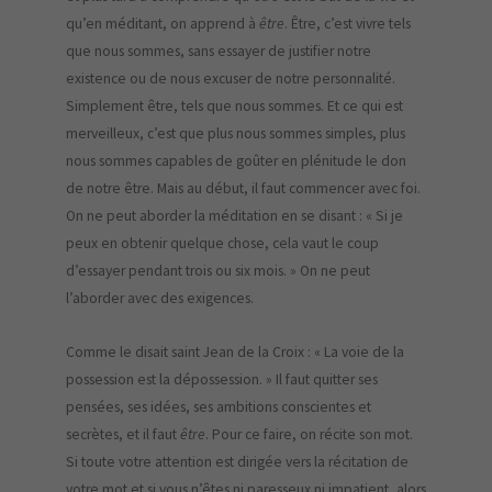
qu’en méditant, on apprend à
être
. Être, c’est vivre tels
que nous sommes, sans essayer de justifier notre
existence ou de nous excuser de notre personnalité.
Simplement être, tels que nous sommes. Et ce qui est
merveilleux, c’est que plus nous sommes simples, plus
nous sommes capables de goûter en plénitude le don
de notre être. Mais au début, il faut commencer avec foi.
On ne peut aborder la méditation en se disant : « Si je
peux en obtenir quelque chose, cela vaut le coup
d’essayer pendant trois ou six mois. » On ne peut
l’aborder avec des exigences.
Comme le disait saint Jean de la Croix : « La voie de la
possession est la dépossession. » Il faut quitter ses
pensées, ses idées, ses ambitions conscientes et
secrètes, et il faut
être
. Pour ce faire, on récite son mot.
Si toute votre attention est dirigée vers la récitation de
votre mot et si vous n’êtes ni paresseux ni impatient, alors