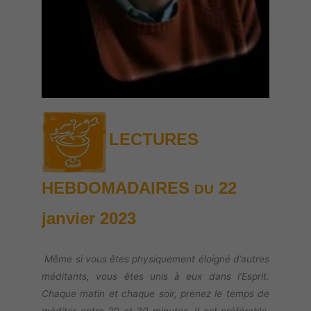
LECTURES
HEBDOMADAIRES
22
DU
janvier
2023
Même si vous êtes physiquement éloigné d’autres
méditants, vous êtes unis à eux dans l’Esprit.
Chaque matin et chaque soir, prenez le temps de