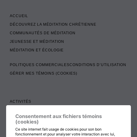
ACCUEIL
DÉCOUVREZ LA MÉDITATION CHRÉTIENNE
COMMUNAUTÉS DE MÉDITATION
JEUNESSE ET MÉDITATION
MÉDITATION ET ÉCOLOGIE
POLITIQUES COMMERCIALES
CONDITIONS D’UTILISATION
GÉRER MES TÉMOINS (COOKIES)
ACTIVITÉS
TEXTES À LIRE
Consentement aux fichiers témoins
ADMINISTRATION
(cookies)
BOUTIQUE
Ce site internet fait usage de cookies pour son bon
fonctionnement et pour analyser votre interaction avec lui,
COTISATION, RENOUVELLEMENT ET ÉCHOS