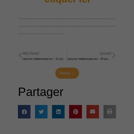
------------------------------------------------------
------------------------------------------------------
--------------------------
PRÉCÉDENT
SUIVANT
Précédent
Suiva
Lectures hebdomadaires – 15 janvier 2023
Lectures hebdomadaires – 29 janvier 2023
Retour →
Partager