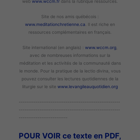
web
www.wccm.fr
dans la rubrique ressources.
Site de nos amis québécois :
www.meditationchretienne.ca
. Il est riche en
ressources complémentaires en français.
Site international (en anglais) :
www.wccm.org
,
avec de nombreuses informations sur la
méditation et les activités de la communauté dans
le monde. Pour la pratique de la lectio divina, vous
pouvez consulter les lectures quotidiennes de la
liturgie sur le site
www.levangileauquotidien.org
------------------------------------------------------
------------------------------------------------------
--------------------------
POUR VOIR ce texte en PDF,