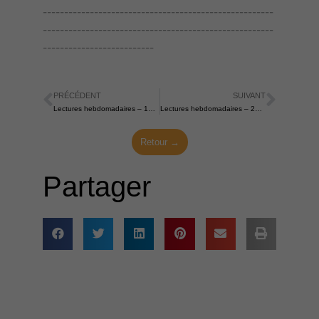
------------------------------------------------------
------------------------------------------------------
--------------------------
PRÉCÉDENT
SUIVANT
Précédent
Suiva
Lectures hebdomadaires – 14 avril 2024
Lectures hebdomadaires – 28 avril 2024
Retour →
Partager