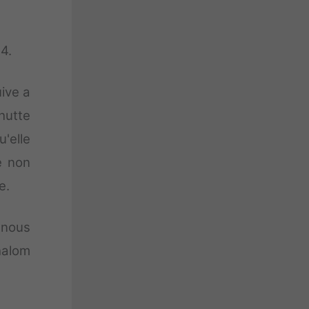
4.
ive a
hutte
u'elle
e non
e.
 nous
halom