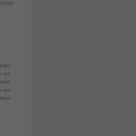
hrist
ilant.
» qui
ment,
r les
ition