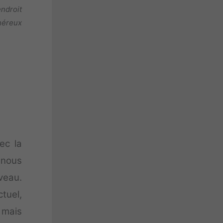
endroit
néreux
ec la
 nous
veau.
tuel,
 mais