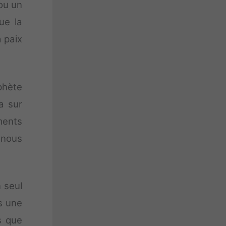
ou un
ue la
 paix
phète
a sur
ments
 nous
n seul
s une
s que