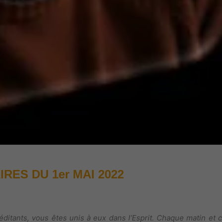
ES DU 1er MAI 2022
itants, vous êtes unis à eux dans l’Esprit. Chaque matin et 