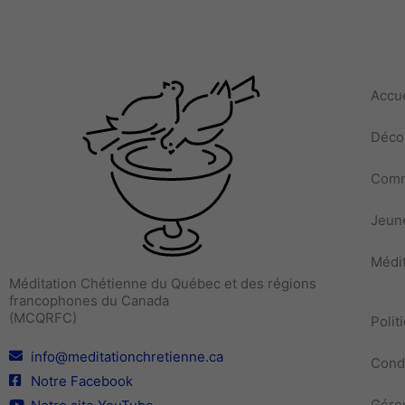
Accue
Décou
Comm
Jeune
Médit
Méditation Chétienne du Québec et des régions
francophones du Canada
(MCQRFC)
Polit
info@meditationchretienne.ca
Condi
Notre Facebook
Gérer