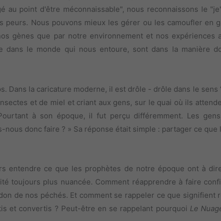
é au point d'être méconnaissable", nous reconnaissons le "je" 
s peurs. Nous pouvons mieux les gérer ou les camoufler en ga
r nos gènes que par notre environnement et nos expériences a
asse dans le monde qui nous entoure, sont dans la manière 
. Dans la caricature moderne, il est drôle - drôle dans le sens ‘
sectes et de miel et criant aux gens, sur le quai où ils attenden
rtant à son époque, il fut perçu différemment. Les gens a
ous donc faire ? » Sa réponse était simple : partager ce que l'
ours entendre ce que les prophètes de notre époque ont à di
érité toujours plus nuancée. Comment réapprendre à faire conf
pardon de nos péchés. Et comment se rappeler ce que signifient 
tis et convertis ? Peut-être en se rappelant pourquoi
Le Nuage