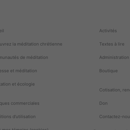
il
Activités
vrez la méditation chrétienne
Textes à lire
unautés de méditation
Administration
sse et méditation
Boutique
ation et écologie
Cotisation, re
iques commerciales
Don
tions d’utilisation
Contactez-nou
 mes témoins (cookies)