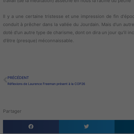
travail (de la méditation) assèche en nous la racine du péché "
Il y a une certaine tristesse et une impression de fin d'é
conduit à prêcher dans la vallée du Jourdain. Mais d'un autre 
doté d'un autre type de charisme, dont on dira un jour qu'il i
d'être (presque) méconnaissable.
PRÉCÉDENT
Précédent
Réflexions de Laurence Freeman présent à la COP26
Partager