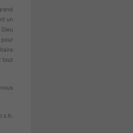
 grand
rit un
 Dieu
 pour
taire
t tout
 nous
.s.b.