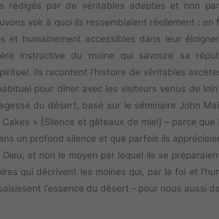
res rédigés par de véritables adeptes et non pa
ons voir à quoi ils ressemblaient réellement : en f
és et humainement accessibles dans leur éloigne
ère instructive du moine qui savoure sa réput
rituel. Ils racontent l'histoire de véritables ascète
 habituel pour dîner avec les visiteurs venus de loi
 sagesse du désert, basé sur le séminaire John Mai
ey Cakes » [Silence et gâteaux de miel] – parce que 
ns un profond silence et que parfois ils appréciaie
 Dieu, et non le moyen par lequel ils se préparaien
res qui décrivent les moines qui, par la foi et l'hum
aisissent l'essence du désert – pour nous aussi da