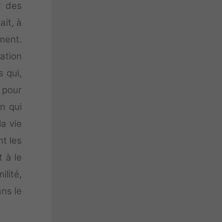
r des
ait, à
ment.
ation
s qui,
n pour
n qui
la vie
nt les
t à le
ilité,
ns le