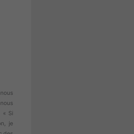
 nous
 nous
 « Si
n, je
ec des