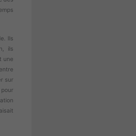
temps
e. Ils
, ils
t une
entre
r sur
 pour
ation
isait