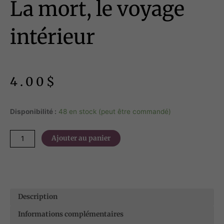
La mort, le voyage
intérieur
4.00
$
quantité
Disponibilité :
48 en stock (peut être commandé)
de
La
Ajouter au panier
mort,
le
voyage
intérieur
Description
Informations complémentaires