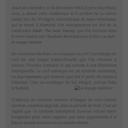
Avant de s’éteindre, le 30 décembre 1982, le père John Main,
o.s.b., a donné cette conférence le 6 octobre de la même
e
année lors du 4
congrès international de soins terminaux,
qui se tenait à Montréal. Cet enseignement est tiré de sa
conférence
que l’on retrouve dans
Death, The Inner Journey,
le livret traduit par Claudette Bertrand sous le titre
La mort :
le voyage intérieur.
En couverture du livre, on remarque un cerf. L’archétype du
cerf est une image transculturelle que l’on retrouve à
travers l’histoire humaine et qui renvoie à une dimension
intemporelle. Le cerf cosmique est un symbole numineux,
un
qui traverse (qui fait le pont) du temps à
psychopompos
l’éternité. C’est un archétype du Soi intégré, précise Polly
Schofield.
D’ailleurs, on retrouve nombre d’images du cerf comme
symbole, toutefois dégradé, dans la période de Noël. C’est un
rappel que ce symbole intemporel traverse encore notre
imaginaire pour nous rappeler que nous appartenons à la
fois au monde terrestre et au monde céleste.