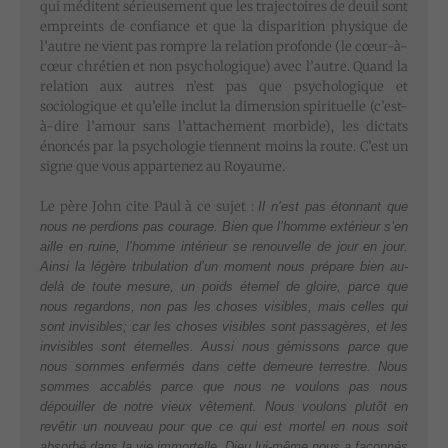
qui méditent sérieusement que les trajectoires de deuil sont
empreints de confiance et que la disparition physique de
l’autre ne vient pas rompre la relation profonde (le cœur-à-
cœur chrétien et non psychologique) avec l’autre. Quand la
relation aux autres n’est pas que psychologique et
sociologique et qu’elle inclut la dimension spirituelle (c’est-
à-dire l’amour sans l’attachement morbide), les dictats
énoncés par la psychologie tiennent moins la route. C’est un
signe que vous appartenez au Royaume.
Le père John cite Paul à ce sujet :
Il n’est pas étonnant que
nous ne perdions pas courage. Bien que l’homme extérieur s’en
aille en ruine, l’homme intérieur se renouvelle de jour en jour.
Ainsi la légère tribulation d’un moment nous prépare bien au-
delà de toute mesure, un poids éternel de gloire, parce que
nous regardons, non pas les choses visibles, mais celles qui
sont invisibles; car les choses visibles sont passagères, et les
invisibles sont éternelles. Aussi nous gémissons parce que
nous sommes enfermés dans cette demeure terrestre. Nous
sommes accablés parce que nous ne voulons pas nous
dépouiller de notre vieux vêtement. Nous voulons plutôt en
revêtir un nouveau pour que ce qui est mortel en nous soit
absorbé dans la vie immortelle. Dieu lui-même nous a façonnés