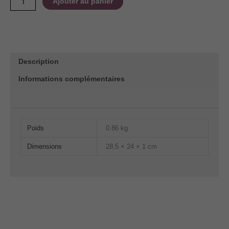
Ajouter au panier
de
Échos
du
silence
Description
-
Printemps
Informations complémentaires
2022
(version
papier)
Poids
0.86 kg
Dimensions
28.5 × 24 × 1 cm