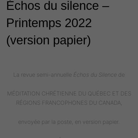
Échos du silence –
Printemps 2022
(version papier)
La revue semi-annuelle
Échos du Silence
de
MÉDITATION CHRÉTIENNE DU QUÉBEC ET DES
RÉGIONS FRANCOPHONES DU CANADA,
envoyée par la poste, en version papier.