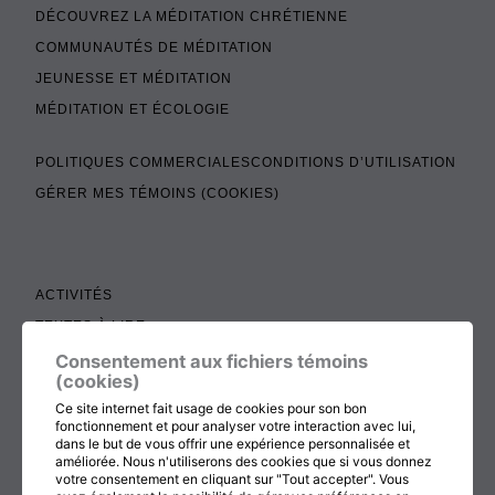
DÉCOUVREZ LA MÉDITATION CHRÉTIENNE
COMMUNAUTÉS DE MÉDITATION
JEUNESSE ET MÉDITATION
MÉDITATION ET ÉCOLOGIE
POLITIQUES COMMERCIALES
CONDITIONS D’UTILISATION
GÉRER MES TÉMOINS (COOKIES)
ACTIVITÉS
TEXTES À LIRE
ADMINISTRATION
Consentement aux fichiers témoins
(cookies)
BOUTIQUE
Ce site internet fait usage de cookies pour son bon
COTISATION, RENOUVELLEMENT ET ÉCHOS
fonctionnement et pour analyser votre interaction avec lui,
dans le but de vous offrir une expérience personnalisée et
DON
améliorée. Nous n'utiliserons des cookies que si vous donnez
votre consentement en cliquant sur "Tout accepter". Vous
CONTACTEZ-NOUS