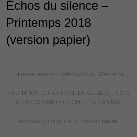
Échos du silence –
Printemps 2018
(version papier)
La revue semi-annuelle
Échos du Silence
de
MÉDITATION CHRÉTIENNE DU QUÉBEC ET DES
RÉGIONS FRANCOPHONES DU CANADA,
envoyée par la poste, en version papier.