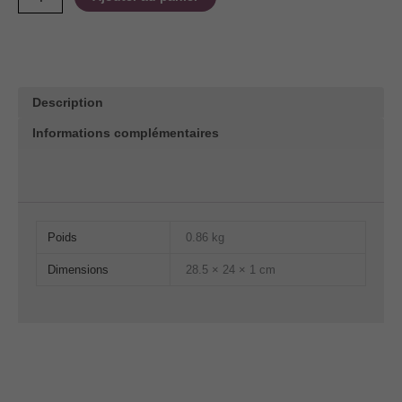
de
Échos
du
silence
Description
-
Printemps
Informations complémentaires
2018
(version
papier)
Poids
0.86 kg
Dimensions
28.5 × 24 × 1 cm