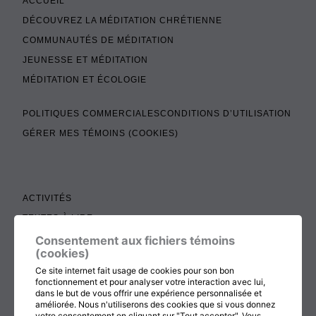
ACCUEIL
DÉCOUVREZ LA MÉDITATION CHRÉTIENNE
COMMUNAUTÉS DE MÉDITATION
JEUNESSE ET MÉDITATION
MÉDITATION ET ÉCOLOGIE
POLITIQUES COMMERCIALES
CONDITIONS D’UTILISATION
GÉRER MES TÉMOINS (COOKIES)
ACTIVITÉS
TEXTES À LIRE
ADMINISTRATION
Consentement aux fichiers témoins
(cookies)
BOUTIQUE
Ce site internet fait usage de cookies pour son bon
COTISATION, RENOUVELLEMENT ET ÉCHOS
fonctionnement et pour analyser votre interaction avec lui,
dans le but de vous offrir une expérience personnalisée et
DON
améliorée. Nous n'utiliserons des cookies que si vous donnez
votre consentement en cliquant sur "Tout accepter". Vous