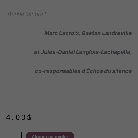
Bonne lecture !
Marc Lacroix, Gaétan Landreville
et Jules-Daniel Langlois-Lachapelle,
co-responsables
d’Échos du silence
4.00
$
quantité
Ajouter au panier