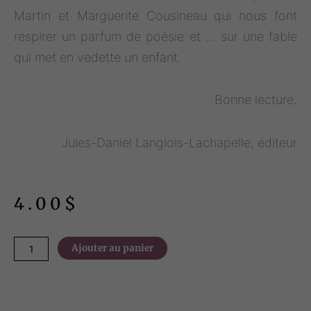
Martin et Marguerite Cousineau qui nous font
respirer un parfum de poésie et … sur une fable
qui met en vedette un enfant.
Bonne lecture.
Jules-Daniel Langlois-Lachapelle, éditeur
4.00
$
quantité
Ajouter au panier
de
Échos
du