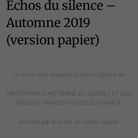
Échos du silence –
Automne 2019
(version papier)
La revue semi-annuelle
Échos du Silence
de
MÉDITATION CHRÉTIENNE DU QUÉBEC ET DES
RÉGIONS FRANCOPHONES DU CANADA,
envoyée par la poste, en version papier.