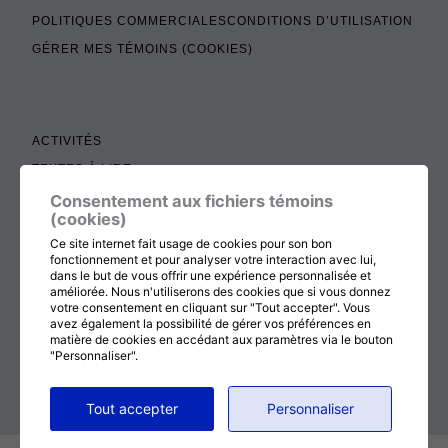
POLITIQUES COMMERCIALES
CONDITIONS D’UTILISATION
GÉRER MES TÉMOINS (COOKIES)
ACTIVITÉS
TEXTES À LIRE
ADMINISTRATION
Consentement aux fichiers témoins
(cookies)
BOUTIQUE
Ce site internet fait usage de cookies pour son bon
COTISATION, RENOUVELLEMENT ET ÉCHOS
fonctionnement et pour analyser votre interaction avec lui,
dans le but de vous offrir une expérience personnalisée et
DON
améliorée. Nous n'utiliserons des cookies que si vous donnez
votre consentement en cliquant sur "Tout accepter". Vous
CONTACTEZ-NOUS
avez également la possibilité de gérer vos préférences en
matière de cookies en accédant aux paramètres via le bouton
"Personnaliser".
RETOUR AU HAUT DE LA PAGE
Tout accepter
Personnaliser