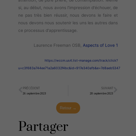
attention, de pure prière, de contemplation. Même
si, au début, nous avons l'impression d'échouer, de
ne pas très bien réussir, nous devons le faire et
nous devons nous soutenir les uns les autres dans
ce processus d'apprentissage.
Laurence Freeman OSB,
Aspects of Love 1
https://wccm.us4.list-manage.com/track/click?
u=c3f683a744ee71a2a6032f4bc&id=917e340afb&e=7d8aeb5347
PRÉCÉDENT
SUIVANT
Précédent
Suiva
26 septembre 2023
28 septembre 2023
Retour →
Partager