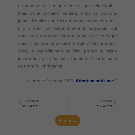
ne pouvons pas comprendre ce que cela signifie,
mais d'une certaine manière, nous ne pouvons
jamais l'oublier une fois que nous l'avons entendu.
Il y a donc ce dépouillement inimaginable, qui
consiste à détourner l'attention de soi à ce degré
absolu, qui produit ensuite le fruit de l'incarnation.
Ainsi, le dépouillement de Dieu produit la pleine
incarnation de Dieu dans l'homme. C'est la base
de notre foi chrétienne.
Laurence Freeman OSB,
Attention and Love 1
PRÉCÉDENT
SUIVANT
Précédent
Suiva
26 août 2021
28 août 2021
Retour →