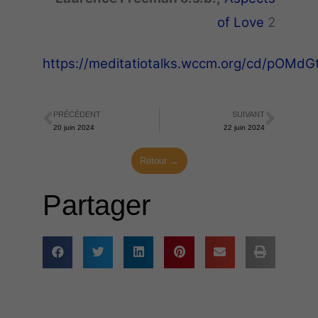
of
Love
2
https://meditatiotalks.wccm.org/cd/pOMd
PRÉCÉDENT
SUIVANT
Précédent
Suiva
20 juin 2024
22 juin 2024
Retour →
Partager