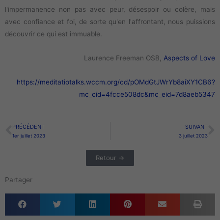
l'impermanence non pas avec peur, désespoir ou colère, mais
avec confiance et foi, de sorte qu'en l'affrontant, nous puissions
découvrir ce qui est immuable.
Laurence Freeman OSB,
Aspects of Love
https://meditatiotalks.wccm.org/cd/pOMdGtJWrYb8aiXY1CB6?
mc_cid=4fcce508dc&mc_eid=7d8aeb5347
PRÉCÉDENT
SUIVANT
Précédent
S
1er juillet 2023
3 juillet 2023
Retour →
Partager