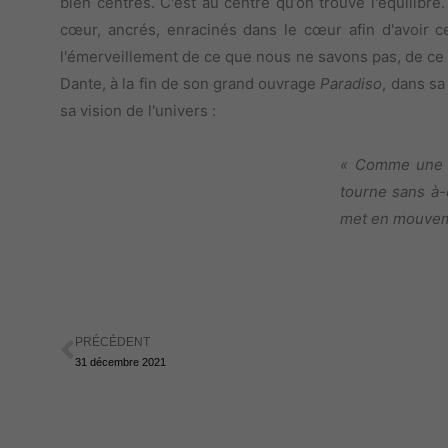
bien centrés. C'est au centre qu’on trouve l'équilibre
cœur, ancrés, enracinés dans le cœur afin d'avoir ce
l'émerveillement de ce que nous ne savons pas, de ce
Dante, à la fin de son grand ouvrage
Paradiso
, dans s
sa vision de l'univers :
« Comme une r
tourne sans à-
met en mouvemen
PRÉCÉDENT
Précédent
31 décembre 2021