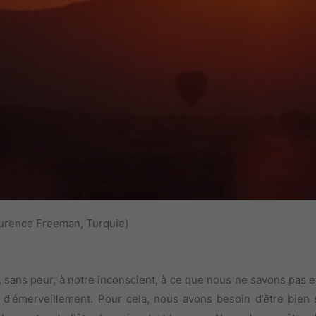
aurence Freeman, Turquie)
, sans peur, à notre inconscient, à ce que nous ne savons pas e
d'émerveillement. Pour cela, nous avons besoin d’être bien s