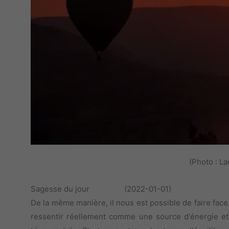
(Photo : L
Sagesse du jour (2022-01-01)
De la même manière, il nous est possible de faire face
ressentir réellement comme une source d'énergie et 