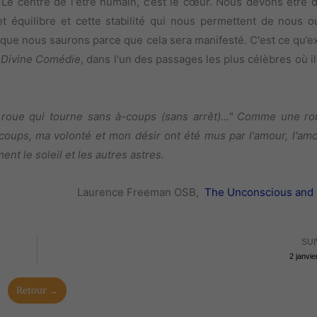
. Le centre de l'être humain, c’est le cœur. Nous devons être 
t équilibre et cette stabilité qui nous permettent de nous ou
 que nous saurons parce que cela sera manifesté. C'est ce qu’e
a
Divine Comédie
, dans l'un des passages les plus célèbres où il
oue qui tourne sans à-coups (sans arrêt)..." Comme une ro
coups, ma volonté et mon désir ont été mus par l'amour, l'amo
t le soleil et les autres astres.
Laurence Freeman OSB,
The Unconscious and
SUI
2 janvie
Retour →