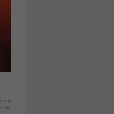
t de le
itués,