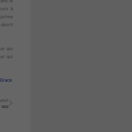
dans le
vrir à
xprime
 décrit
ue qui
ur qui
 Grace
VANT
Suivant
r 2022