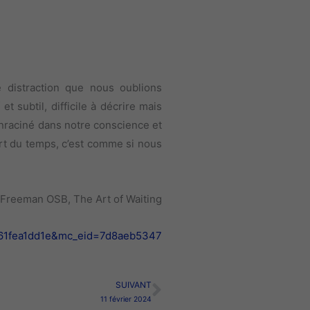
 distraction que nous oublions
subtil, difficile à décrire mais
nraciné dans notre conscience et
art du temps, c’est comme si nous
Freeman OSB, The Art of Waiting
=61fea1dd1e&mc_eid=7d8aeb5347
SUIVANT
Suivant
11 février 2024