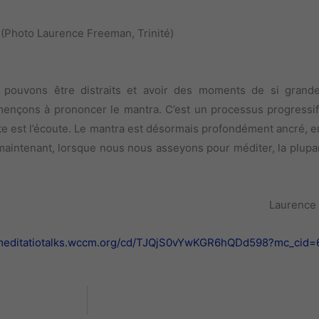
(Photo Laurence Freeman, Trinité)
 pouvons être distraits et avoir des moments de si grande
nçons à prononcer le mantra. C’est un processus progressif et 
te est l’écoute. Le mantra est désormais profondément ancré, e
t maintenant, lorsque nous nous asseyons pour méditer, la plup
Laurence 
/meditatiotalks.wccm.org/cd/TJQjS0vYwKGR6hQDd598?mc_cid