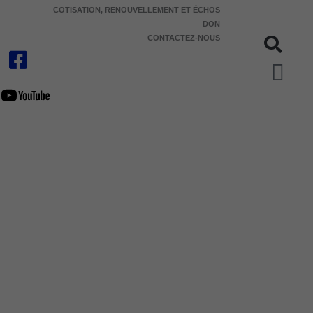
COTISATION, RENOUVELLEMENT ET ÉCHOS
DON
CONTACTEZ-NOUS
Pan
TATION
MÉDITATION ET ÉCOLOGIE
RES
BOUTIQUE