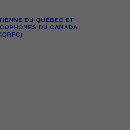
TIENNE DU QUÉBEC ET
NCOPHONES DU CANADA
CQRFC)
CHRÉTIENNE
COMMUNAUTÉS DE MÉDITATION
JEUNESSE ET MÉDI
TES À LIRE
ADMINISTRATION
TROUSSE D’ANIMATION
MEMB