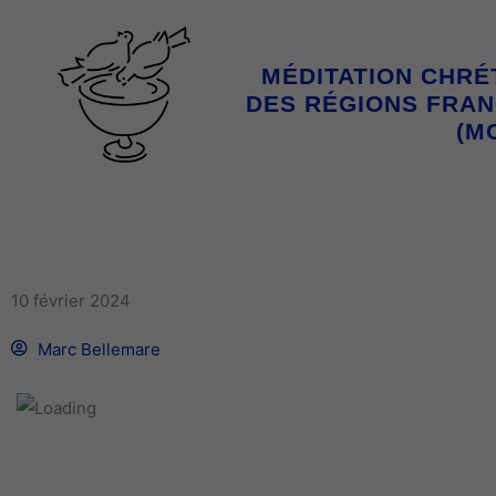
Aller
au
MÉDITATION CHRÉ
contenu
DES RÉGIONS FRA
(M
ACCUEIL
DÉCOUVREZ LA MÉDITATION 
ACTIVITÉS
TEX
10 février 2024
Marc Bellemare