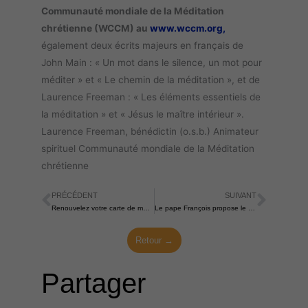
Communauté mondiale de la Méditation
chrétienne (WCCM) au
www.wccm.org
,
également deux écrits majeurs en français de
John Main : « Un mot dans le silence, un mot pour
méditer » et « Le chemin de la méditation », et de
Laurence Freeman : « Les éléments essentiels de
la méditation » et « Jésus le maître intérieur ».
Laurence Freeman, bénédictin (o.s.b.) Animateur
spirituel Communauté mondiale de la Méditation
chrétienne
PRÉCÉDENT
SUIVANT
Précédent
Suiva
Renouvelez votre carte de membre sur le site!
Le pape François propose le silence comme un moyen de se mettre sur le chemin de la sainteté
Retour →
Partager