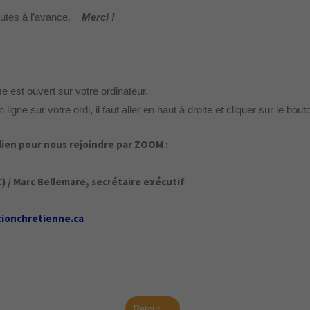
nutes à l’avance.
Merci !
 est ouvert sur votre ordinateur.
 ligne sur votre ordi, il faut aller en haut à droite et cliquer sur le bout
e lien pour nous rejoindre par ZOOM
:
 / Marc Bellemare, secrétaire exécutif
ionchretienne.ca
Retour →