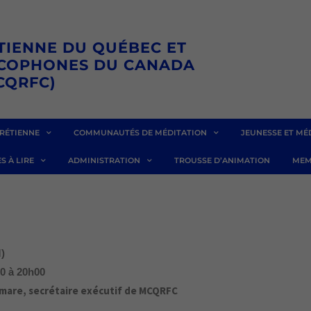
TIENNE DU QUÉBEC ET
NCOPHONES DU CANADA
CQRFC)
RÉTIENNE
COMMUNAUTÉS DE MÉDITATION
JEUNESSE ET MÉ
S À LIRE
ADMINISTRATION
TROUSSE D’ANIMATION
MEM
)
0 à 20h00
emare, secrétaire exécutif de MCQRFC