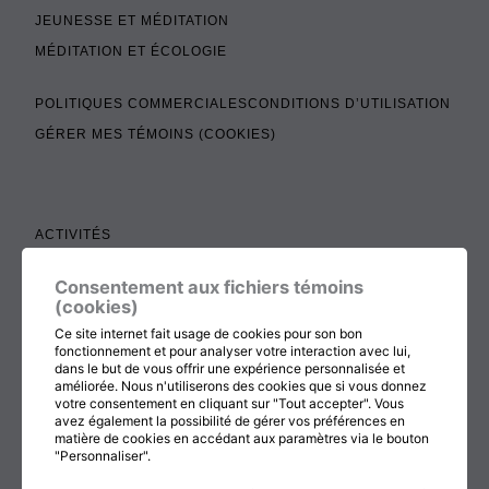
JEUNESSE ET MÉDITATION
MÉDITATION ET ÉCOLOGIE
POLITIQUES COMMERCIALES
CONDITIONS D’UTILISATION
GÉRER MES TÉMOINS (COOKIES)
ACTIVITÉS
TEXTES À LIRE
Consentement aux fichiers témoins
ADMINISTRATION
(cookies)
BOUTIQUE
Ce site internet fait usage de cookies pour son bon
fonctionnement et pour analyser votre interaction avec lui,
COTISATION, RENOUVELLEMENT ET ÉCHOS
dans le but de vous offrir une expérience personnalisée et
améliorée. Nous n'utiliserons des cookies que si vous donnez
DON
votre consentement en cliquant sur "Tout accepter". Vous
CONTACTEZ-NOUS
avez également la possibilité de gérer vos préférences en
matière de cookies en accédant aux paramètres via le bouton
"Personnaliser".
RETOUR AU HAUT DE LA PAGE