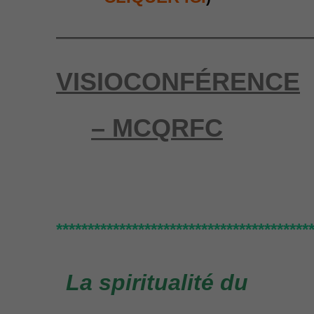
——————————
VISIOCONFÉRENCE
– MCQRFC
****************************************
La spiritualité du