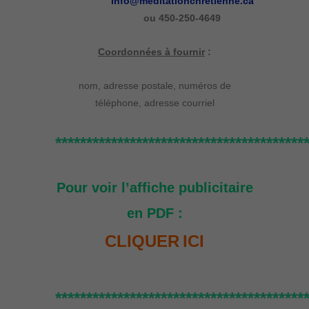
info@meditationchretienne.ca
ou 450-250-4649
Coordonnées à fournir
:
nom, adresse postale, numéros de
téléphone, adresse courriel
****************************************
Pour voir l’affiche publicitaire
en PDF :
CLIQUER
ICI
****************************************