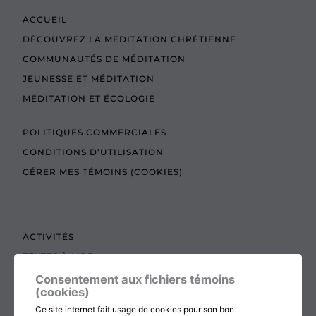
ACCUEIL
DÉCOUVREZ LA MÉDITATION CHRÉTIENNE
COMMUNAUTÉS DE MÉDITATION
JEUNESSE ET MÉDITATION
MÉDITATION ET ÉCOLOGIE
POLITIQUES COMMERCIALES
CONDITIONS D’UTILISATION
GÉRER MES TÉMOINS (COOKIES)
ACTIVITÉS
TEXTES À LIRE
ADMINISTRATION
Consentement aux fichiers témoins
(cookies)
BOUTIQUE
Ce site internet fait usage de cookies pour son bon
COTISATION, RENOUVELLEMENT ET ÉCHOS