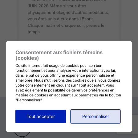
JUIN 2026 Même si vous êtes
physiquement éloigné d’autres méditants,
vous êtes unis à eux dans l’Esprit.
Chaque matin et chaque soir, prenez le
temps
LIRE LA SUITE »
Consentement aux fichiers témoins
(cookies)
27 juin 2026
Aucun commentaire
Ce site internet fait usage de cookies pour son bon
fonctionnement et pour analyser votre interaction avec lui,
« Précédent
Suivant »
dans le but de vous offrir une expérience personnalisée et
améliorée. Nous n'utiliserons des cookies que si vous donnez
votre consentement en cliquant sur "Tout accepter". Vous
avez également la possibilité de gérer vos préférences en
matière de cookies en accédant aux paramètres via le bouton
"Personnaliser".
Tout accepter
Personnaliser