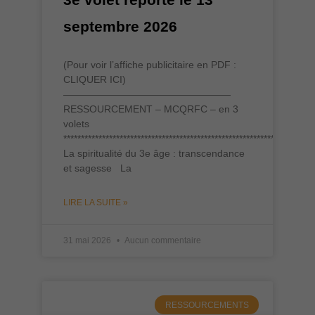
septembre 2026
(Pour voir l’affiche publicitaire en PDF :
CLIQUER ICI)
—————————————————
RESSOURCEMENT – MCQRFC – en 3
volets
***********************************************************************
La spiritualité du 3e âge : transcendance
et sagesse La
LIRE LA SUITE »
31 mai 2026
Aucun commentaire
RESSOURCEMENTS